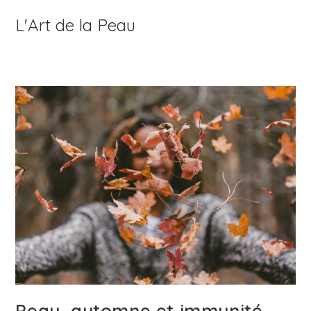
Skip
L'Art de la Peau
to
content
Peau, automne et immunité