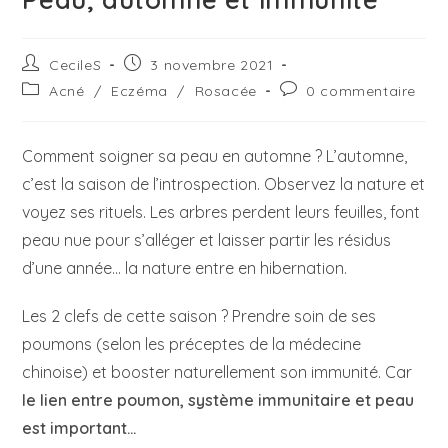
Auteur/autrice
Publication
CecileS
3 novembre 2021
de
publiée :
Post
Commentaires
Acné
/
Eczéma
/
Rosacée
0 commentaire
la
category:
de
publication :
la
publication :
Comment soigner sa peau en automne ? L’automne,
c’est la saison de l’introspection. Observez la nature et
voyez ses rituels. Les arbres perdent leurs feuilles, font
peau nue pour s’alléger et laisser partir les résidus
d’une année… la nature entre en hibernation.
Les 2 clefs de cette saison ? Prendre soin de ses
poumons (selon les préceptes de la médecine
chinoise) et booster naturellement son immunité. Car
le lien entre poumon, système immunitaire et peau
est important…