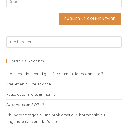
to
address
l’URL
comment
to
de
comment
votre
site
(facultatif)
Pre
Es
to
clo
Articles Récents
the
Problème de peau digestif : comment le reconnaître ?
sea
pan
Stérilet en cuivre et acné
Peau, automne et immunité
Avez-vous un SOPK ?
L’hyperoestrogénie, une problématique hormonale qui
engendre souvent de l’acné